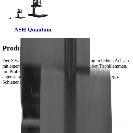
ASH Quantum
Produktbeschreibung
Der XY-Tisch bietet eine reibungslose Bewegung in beiden Achsen
mit einem Doppelsteuerungsknopf. Er verfügt über Tischklemmen,
um Proben oder Objekte sicher zu fixieren. Er kann als
eigenständiger Tisch verwendet werden und ist auch mit Ergo-
Schienenstativen und OMNI/Inspex-Stativen kompatibel.