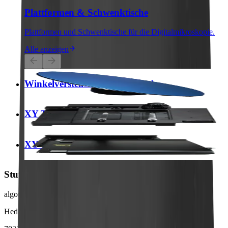
Plattformen & Schwenktische
Plattformen und Schwenktische für die Digitalmikroskopie.
Alle anzeigen
Winkelverstellbarer Objekttisch
XY Tisch mit Feintrieb für Durchlicht
XY Tisch
Stuttgart
algona GmbH Headquarters
Hedelfinger Straße 55