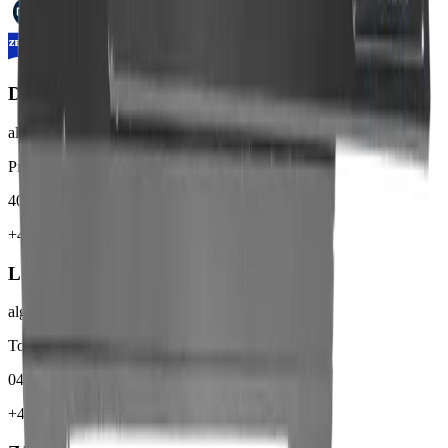
Düsseldorf
algona Sales-Office Düsseldorf
Prinzenallee 7
40549 Düsseldorf
+49 211 976 342 83
Leipzig
algona Sales-Office Leipzig
Torgauer Straße 231-233
04347 Leipzig
+49 341 978 561 63