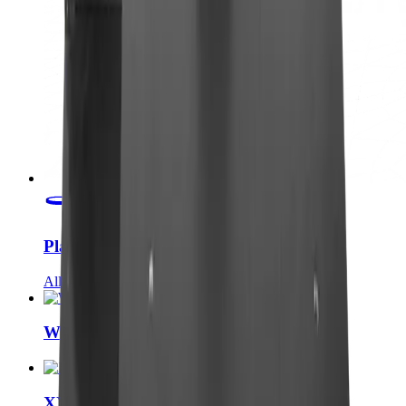
Plattformen & Schwenktische
Alle anzeigen
Winkelverstellbarer Objekttisch
XY Tisch mit Feintrieb für Durchlicht