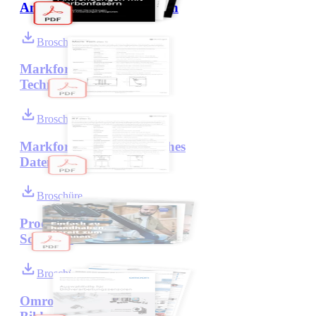
Anwendungen ermöglichen
Broschüre
Markforged Mark Two:
Technisches Datenblatt
Broschüre
Markforged X7: Technisches
Datenblatt
Broschüre
Produktbroschüre ZEISS
ScanPort
Broschüre
Omron Auswahlhilfe für