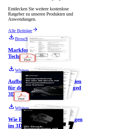
Entdecken Sie weitere kostenlose
Ratgeber zu unseren Produkten und
Anwendungen.
Alle Beiträge
Broschüre
Markforged Onyx Pro:
Technisches Datenblatt
Whitepaper
Aufbereitung von 3D Modellen
für den Druck auf Markforged
3D Druckern
Whitepaper
Wie Endlosfaser Verstärkungen
im 3D Druck industrielle