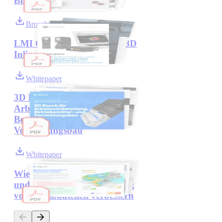
Bildverarbeitungssensoren
Broschüre
LMI Gocator Sensoren für 3D
Inline-Messungen
Whitepaper
3D Druck für
Arbeitsvorbereitung,
Betriebsmittel- und
Vorrichtungsbau
Whitepaper
Wie 3D Scanner die Qualität
und Effizienz bei der Prüfung
von Gussbauteilen verbessern