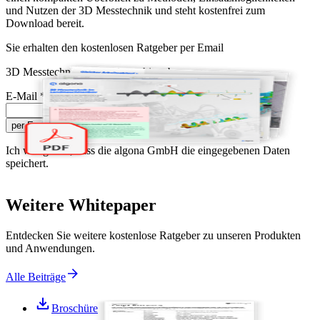
und Nutzen der 3D Messtechnik und steht kostenfrei zum
Download bereit.
Sie erhalten den kostenlosen Ratgeber per Email
3D Messtechnik im Landmaschinenbau
E-Mail
*
per Email senden
Ich willige ein, dass die algona GmbH die eingegebenen Daten
speichert.
Weitere Whitepaper
Entdecken Sie weitere kostenlose Ratgeber zu unseren Produkten
und Anwendungen.
Alle Beiträge
Broschüre