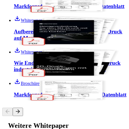
Markforged Onyx Pro: Technisches Datenblatt
Whitepaper
Aufbereitung von 3D Modellen für den Druck
auf Markforged 3D Druckern
Whitepaper
Wie Endlosfaser Verstärkungen im 3D Druck
industrielle Anwendungen ermöglichen
Broschüre
Markforged Mark Two: Technisches Datenblatt
Weitere Whitepaper