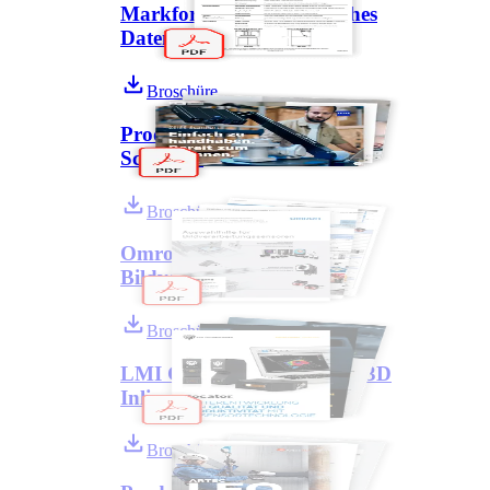
Markforged X7: Technisches
Datenblatt
Broschüre
Produktbroschüre ZEISS
ScanPort
Broschüre
Omron Auswahlhilfe für
Bildverarbeitungssensoren
Broschüre
LMI Gocator Sensoren für 3D
Inline-Messungen
Broschüre