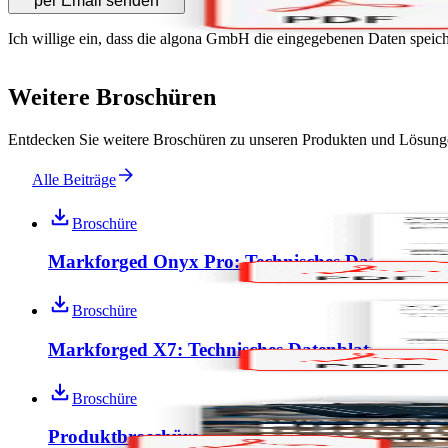
per Email senden
Ich willige ein, dass die algona GmbH die eingegebenen Daten speich
Weitere Broschüren
Entdecken Sie weitere Broschüren zu unseren Produkten und Lösung
Alle Beiträge
Broschüre
Markforged Onyx Pro: Technisches Datenblatt
Broschüre
Markforged X7: Technisches Datenblatt
Broschüre
Produktbroschüre ZEISS ScanPort