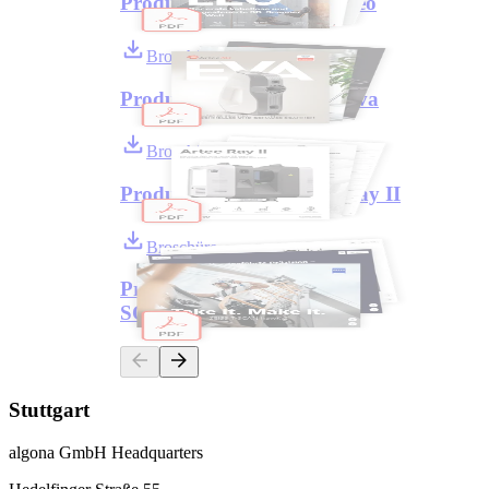
Produktbroschüre Artec Leo
Broschüre
Produktbroschüre Artec Eva
Broschüre
Produktbroschüre Artec Ray II
Broschüre
Produktbroschüre ZEISS T-
SCAN hawk 2
Stuttgart
algona GmbH Headquarters