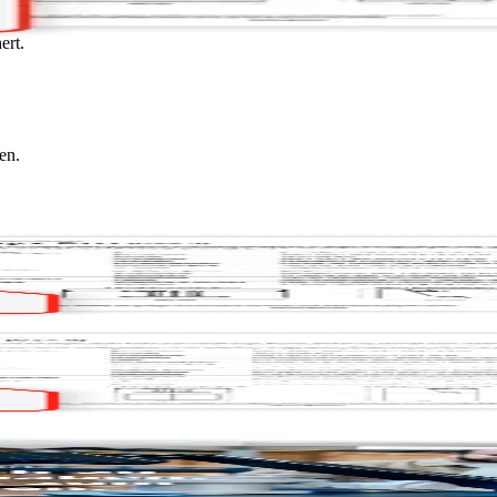
ert.
en.