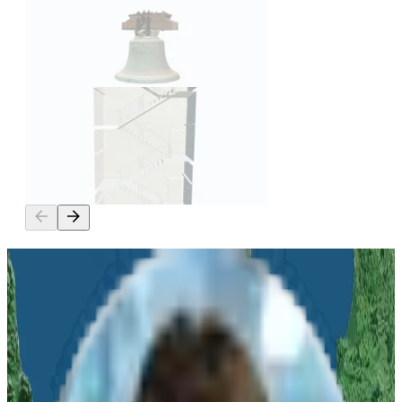
3D Modell
Glocke des Merseburger Doms
3D Modell
Treppenhaus – Kombination
aus Artec Ray II, Leo und
Spider II
Haben Sie Fragen?
Kontaktieren Sie uns für weitere Informationen zu diesem Thema.
Vor-Ort Termin
oder
Online Demo
Anwendungsorientierte
Systemauswahl
Ihr
persönlicher Ansprechpartner
bei algona
Woran sind Sie interessiert?