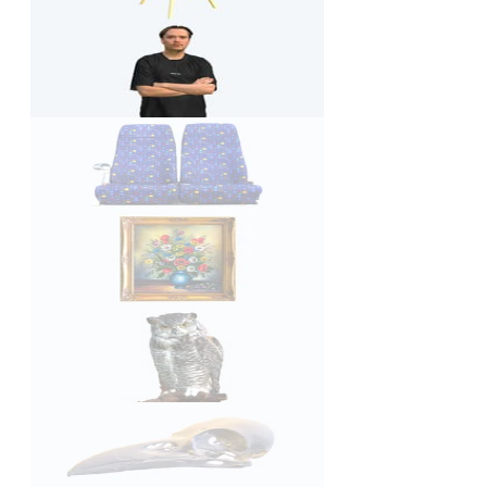
3D Modell
Stehende Person
3D Modell
Bussitze
3D Modell
Gemälde mit Goldrahmen
3D Modell
Uhu
3D Modell
Rabenschädel