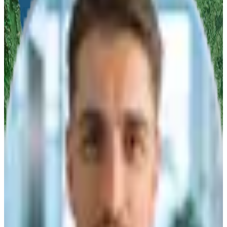
Produktberatung
Produktvorführung
Infomaterial
Angebot
Titel
Vorname
Nachname
*
Firma
*
PLZ
*
E-Mail
*
Telefon
*