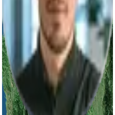
Nachricht/Anfrage
Ich willige ein, dass die algona GmbH die eingegebenen Daten
speichert.
Anfrage abschicken
Vertrieb
Telefonisch erreichbar
Mo-Fr 08:00-17:00 Uhr
Deutschland
Stuttgart
:
+49 711 217 282 73
Düsseldorf
:
+49 211 976 342 83
Leipzig
:
+49 341 978 561 63
Österreich
Linz
:
+43 732 277 277