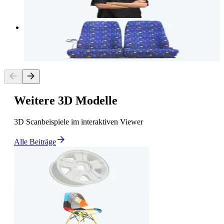
Stehende Person
3D Modell
Bussitze
Weitere 3D Modelle
3D Scanbeispiele im interaktiven Viewer
Alle Beiträge
3D Modell
Autofelge
3D Modell
Farbiger Stuhl mit Holzbeinen