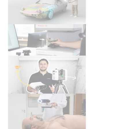
3D Scan des Porsche 928 Art
Car der BANZAI Collection |
Digitaler Zwilling mit Artec Leo
Video
Artec Micro II – 3D Scan
Spritzgussbauteil
Video
Artec Ray 2 & Artec Leo | 3D
Laserscanner & Handscanner
kombinieren
Video
Artec Leo 3D Scanner in der
Medizin | Hilfsmittel für die
Strahlentherapie