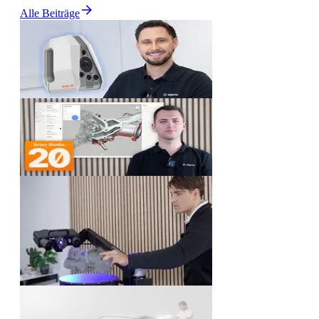
Alle Beiträge
Video
Artec Spider 2 3D Scanner |
Erster Eindruck [Review]
Video
Artec Studio 20: Das sind die
neuen Funktionen
Video
Der erste Eindruck vom ZEISS
ScanPort |
Automatisierungslösung für 3D
Scanner
Video