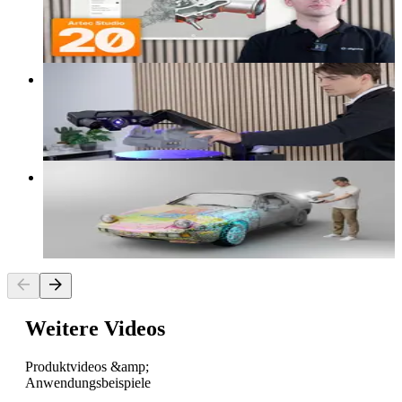
Artec Studio 20: Das sind die neuen
Funktionen
Video
Der erste Eindruck vom ZEISS ScanPort |
Automatisierungslösung für 3D Scanner
Video
3D Scan des Porsche 928 Art Car der BANZAI
Collection | Digitaler Zwilling mit Artec Leo
Weitere Videos
Produktvideos &amp;
Anwendungsbeispiele