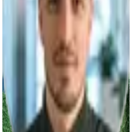
Firma
*
PLZ
*
E-Mail
*
Telefon
*
Nachricht/Anfrage
Ich willige ein, dass die algona GmbH die eingegebenen Daten
speichert.
Anfrage abschicken
Vertrieb
Telefonisch erreichbar
Mo-Fr 08:00-17:00 Uhr
Deutschland