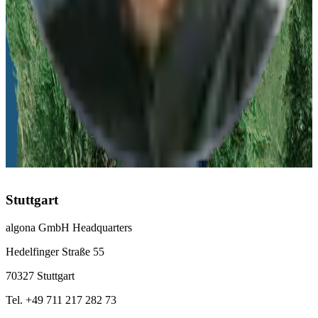
Stuttgart
:
+49 711 217 282 73
Düsseldorf
:
+49 211 976 342 83
Leipzig
:
+49 341 978 561 63
Österreich
Linz
:
+43 732 277 277
Schweiz
Zürich
:
+41 43 508 69 96
Stuttgart
algona GmbH Headquarters
Hedelfinger Straße 55
70327 Stuttgart
Tel. +49 711 217 282 73