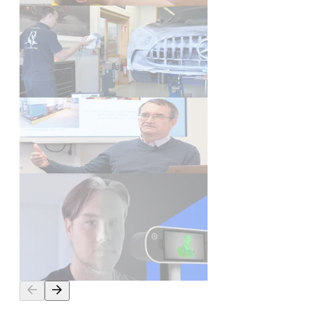
Video
Scan-zu-CAD: Clay-Modelle
digitalisieren | Upgrade für den
Mercedes AMG GT Black Series
Video
Dr. Hans-Günther Moser über
3D Scan in der Forschung
Video
3D Scannen von Personen? So
gelingt der perfekte
Personenscan mit Artec Eva &
Leo