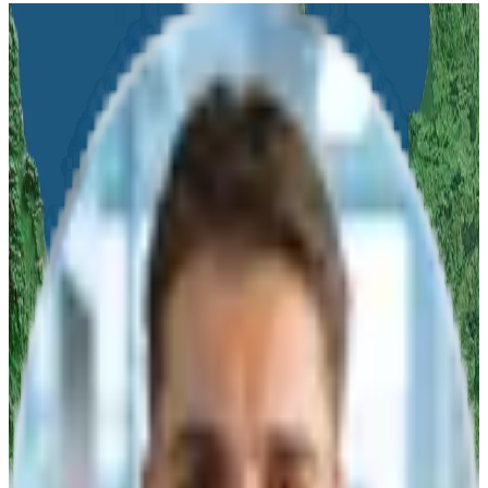
Haben Sie Fragen?
Kontaktieren Sie uns für weitere Informationen zu diesem Thema.
Vor-Ort Termin
oder
Online Demo
Anwendungsorientierte
Systemauswahl
Ihr
persönlicher Ansprechpartner
bei algona
Woran sind Sie interessiert?
Produktberatung
Produktvorführung
Infomaterial
Angebot
Titel
Vorname
Nachname
*