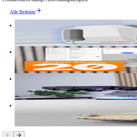
Alle Beiträge
Video
Artec Spider 2 3D Scanner | Erster Eindruck [Re
Video
Artec Studio 20: Das sind die neuen Funktionen
Video
Der erste Eindruck vom ZEISS ScanPort | Autom
Video
3D Scan des Porsche 928 Art Car der BANZAI Coll