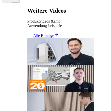
Weitere Videos
Produktvideos &amp;
Anwendungsbeispiele
Alle Beiträge
Video
Artec Spider 2 3D Scanner |
Erster Eindruck [Review]
Video
Artec Studio 20: Das sind die
neuen Funktionen
Video
Der erste Eindruck vom ZEISS