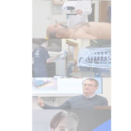
Video
Artec Leo 3D Scanner in der
Medizin | Hilfsmittel für die
Strahlentherapie
Video
Scan-zu-CAD: Clay-Modelle
digitalisieren | Upgrade für den
Mercedes AMG GT Black Series
Video
Dr. Hans-Günther Moser über
3D Scan in der Forschung
Video
3D Scannen von Personen? So