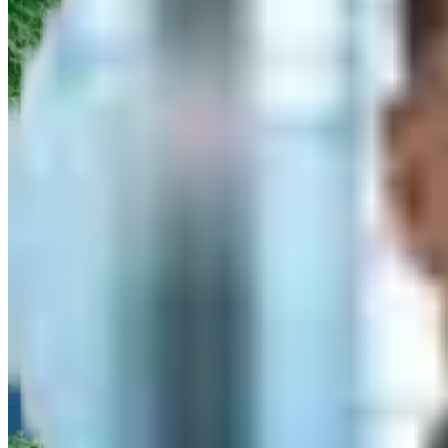
Angebot
Titel
Vorname
Nachname
*
Firma
*
PLZ
*
E-Mail
*
Telefon
*
Nachricht/Anfrage
Ich willige ein, dass die algona GmbH die eingegebenen Daten speich
Anfrage abschicken