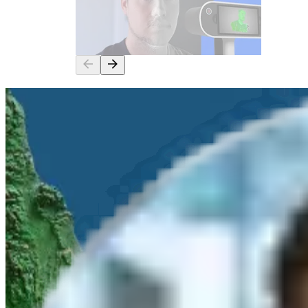
gelingt der perfekte
Personenscan mit Artec Eva &
Leo
Haben Sie Fragen?
Kontaktieren Sie uns für weitere Informationen zu diesem Thema.
Vor-Ort Termin
oder
Online Demo
Anwendungsorientierte
Systemauswahl
Ihr
persönlicher Ansprechpartner
bei algona
Woran sind Sie interessiert?
Produktberatung
Produktvorführung
Infomaterial