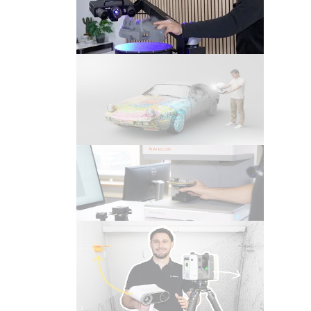
ScanPort |
Automatisierungslösung für 3D
Scanner
Video
3D Scan des Porsche 928 Art
Car der BANZAI Collection |
Digitaler Zwilling mit Artec Leo
Video
Artec Micro II – 3D Scan
Spritzgussbauteil
Video
Artec Ray 2 & Artec Leo | 3D
Laserscanner & Handscanner
kombinieren