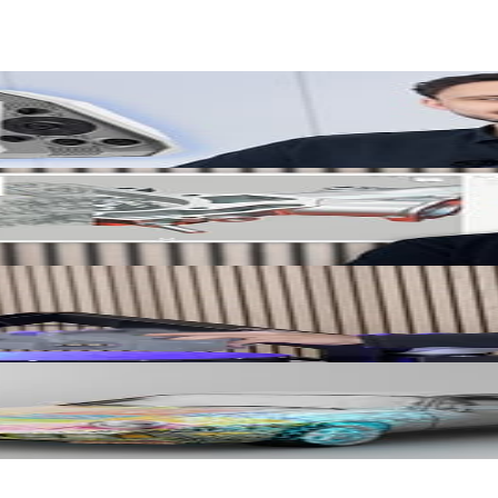
view]
atisierungslösung für 3D Scanner
ection | Digitaler Zwilling mit Artec Leo