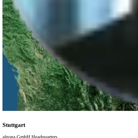
Vertrieb
Telefonisch erreichbar
Mo-Fr 08:00-17:00 Uhr
Deutschland
Stuttgart
:
+49 711 217 282 73
Düsseldorf
:
+49 211 976 342 83
Leipzig
:
+49 341 978 561 63
Österreich
Linz
:
+43 732 277 277
Schweiz
Zürich
:
+41 43 508 69 96
Stuttgart
algona GmbH Headquarters