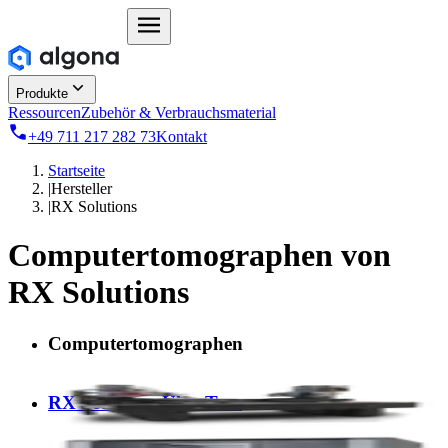
Produkte
Ressourcen
Zubehör & Verbrauchsmaterial
+49 711 217 282 73
Kontakt
Startseite
|
Hersteller
|
RX Solutions
Computertomographen von
RX Solutions
Computertomographen
RX Solutions UltraTom