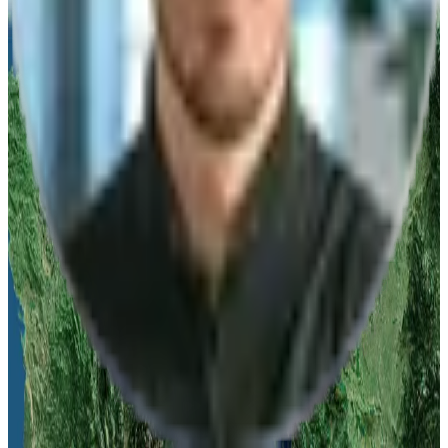
Ich willige ein, dass die algona GmbH die eingegebenen Daten
speichert.
Anfrage abschicken
Vertrieb
Telefonisch erreichbar
Mo-Fr 08:00-17:00 Uhr
Deutschland
Stuttgart
:
+49 711 217 282 73
Düsseldorf
:
+49 211 976 342 83
Leipzig
:
+49 341 978 561 63
Österreich
Linz
:
+43 732 277 277
Schweiz
Zürich
:
+41 43 508 69 96