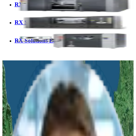
RX Solutions EasyTom XL
RX Solutions EasyTom
RX Solutions EasyTom S
Angebots- und Beratungsanfrage
Nennen Sie uns Ihr Anliegen und wir melden uns innerhalb von
24
Stunden
mit unserer Empfehlung oder einem Angebot zurück!
Vor-Ort Termin
oder
Online Demo
Anwendungsorientierte
Systemauswahl
Ihr
persönlicher Ansprechpartner
bei algona
Woran sind Sie interessiert?
Produktberatung