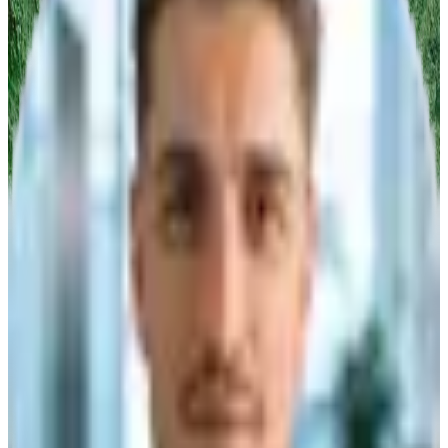
Produktvorführung
Infomaterial
Angebot
Titel
Vorname
Nachname
*
Firma
*
PLZ
*
E-Mail
*
Telefon
*
Nachricht/Anfrage