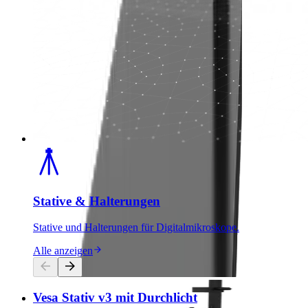
Stative & Halterungen
Stative und Halterungen für Digitalmikroskope.
Alle anzeigen
Vesa Stativ v3 mit Durchlicht