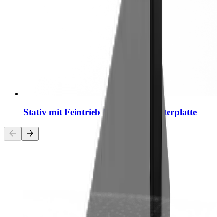
Stativ mit Feintrieb Premium Adapterplatte