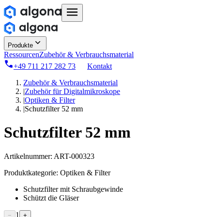
Produkte
Ressourcen
Zubehör & Verbrauchsmaterial
+49 711 217 282 73
Kontakt
Zubehör & Verbrauchsmaterial
|
Zubehör für Digitalmikroskope
|
Optiken & Filter
|
Schutzfilter 52 mm
Schutzfilter 52 mm
Artikelnummer:
ART-000323
Produktkategorie:
Optiken & Filter
Schutzfilter mit Schraubgewinde
Schützt die Gläser
1
−
+