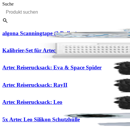
Suche
algona Scanningtape (3 Rollen)
Kalibrier-Set für Artec Spider
Artec Reiserucksack: Eva & Space Spider
Artec Reiserucksack: RayII
Artec Reiserucksack: Leo
5x Artec Leo Silikon Schutzhülle