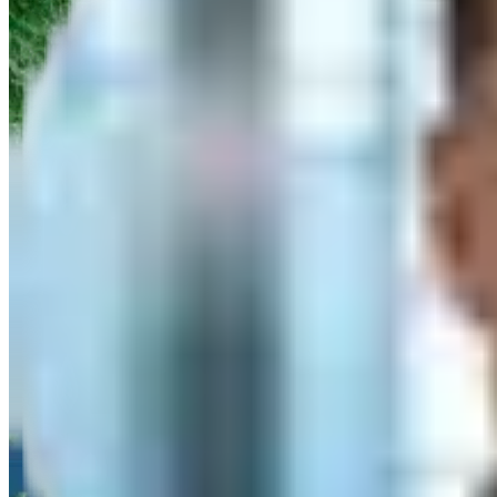
Angebot
Titel
Vorname
Nachname
*
Firma
*
PLZ
*
E-Mail
*
Telefon
*
Nachricht/Anfrage
Ich willige ein, dass die algona GmbH die eingegebenen Daten speich