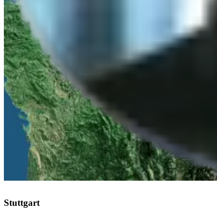
Anfrage abschicken
Vertrieb
Telefonisch erreichbar
Mo-Fr 08:00-17:00 Uhr
Deutschland
Stuttgart
:
+49 711 217 282 73
Düsseldorf
:
+49 211 976 342 83
Leipzig
:
+49 341 978 561 63
Österreich
Linz
:
+43 732 277 277
Schweiz
Zürich
:
+41 43 508 69 96
Stuttgart