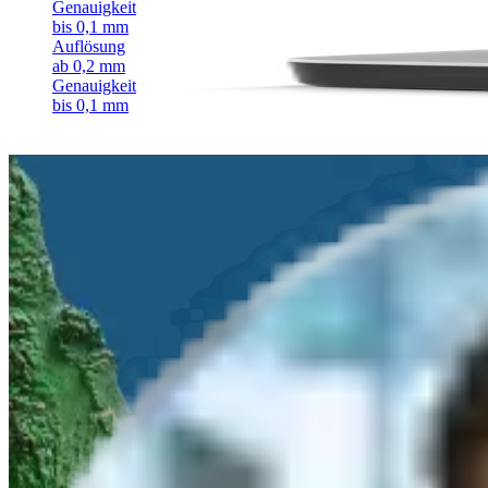
Genauigkeit
bis 0,1 mm
Auflösung
ab 0,2 mm
Genauigkeit
bis 0,1 mm
Angebots- und Beratungsanfrage
Nennen Sie uns Ihr Anliegen und wir melden uns innerhalb von
24 S
Vor-Ort Termin
oder
Online Demo
Anwendungsorientierte
Systemauswahl
Ihr
persönlicher Ansprechpartner
bei algona
Woran sind Sie interessiert?
Produktberatung
Produktvorführung
Infomaterial