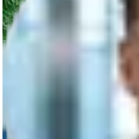
Angebot
Titel
Vorname
Nachname
*
Firma
*
PLZ
*
E-Mail
*
Telefon
*
Nachricht/Anfrage
Ich willige ein, dass die algona GmbH die eingegebenen Daten speich