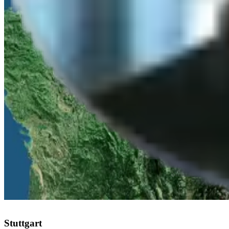
Anfrage abschicken
Vertrieb
Telefonisch erreichbar
Mo-Fr 08:00-17:00 Uhr
Deutschland
Stuttgart
:
+49 711 217 282 73
Düsseldorf
:
+49 211 976 342 83
Leipzig
:
+49 341 978 561 63
Österreich
Linz
:
+43 732 277 277
Schweiz
Zürich
:
+41 43 508 69 96
Stuttgart