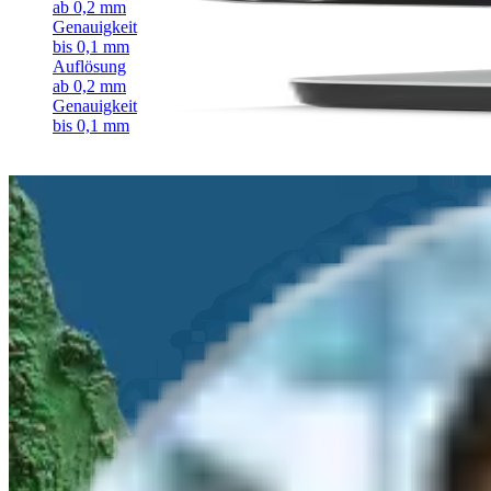
ab 0,2 mm
Genauigkeit
bis 0,1 mm
Auflösung
ab 0,2 mm
Genauigkeit
bis 0,1 mm
Angebots- und Beratungsanfrage
Nennen Sie uns Ihr Anliegen und wir melden uns innerhalb von
24 S
Vor-Ort Termin
oder
Online Demo
Anwendungsorientierte
Systemauswahl
Ihr
persönlicher Ansprechpartner
bei algona
Woran sind Sie interessiert?
Produktberatung
Produktvorführung
Infomaterial