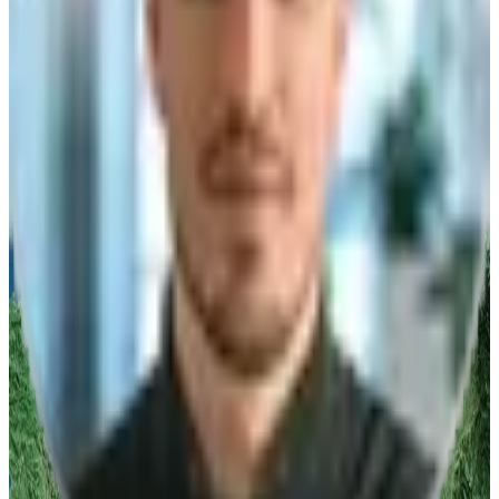
PLZ
*
E-Mail
*
Telefon
*
Nachricht/Anfrage
Ich willige ein, dass die algona GmbH die eingegebenen Daten
speichert.
Anfrage abschicken
Vertrieb
Telefonisch erreichbar
Mo-Fr 08:00-17:00 Uhr
Deutschland
Stuttgart
:
+49 711 217 282 73