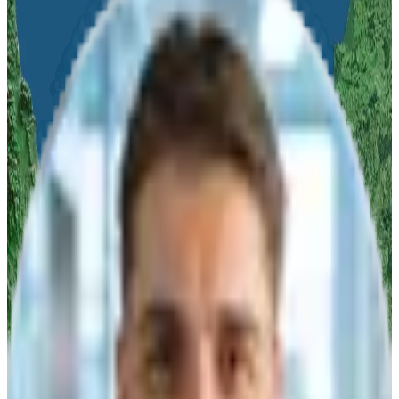
Nennen Sie uns Ihr Anliegen und wir melden uns innerhalb von
24
Stunden
mit unserer Empfehlung oder einem Angebot zurück!
Vor-Ort Termin
oder
Online Demo
Anwendungsorientierte
Systemauswahl
Ihr
persönlicher Ansprechpartner
bei algona
Woran sind Sie interessiert?
Produktberatung
Produktvorführung
Infomaterial
Angebot
Titel
Vorname
Nachname
*
Firma
*