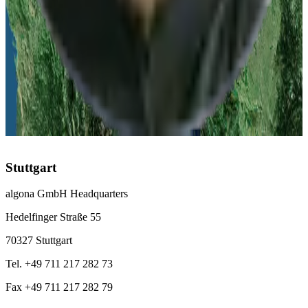
Düsseldorf
:
+49 211 976 342 83
Leipzig
:
+49 341 978 561 63
Österreich
Linz
:
+43 732 277 277
Schweiz
Zürich
:
+41 43 508 69 96
Stuttgart
algona GmbH Headquarters
Hedelfinger Straße 55
70327 Stuttgart
Tel. +49 711 217 282 73
Fax +49 711 217 282 79