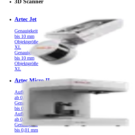
3D Scanner
Artec Jet
Genauigkeit
bis 10 mm
Objektgröße
XL
Genauigkeit
bis 10 mm
Objektgröße
XL
Artec Micro II
Auflösung
ab 0,04 mm
Genauigkeit
bis 0,01 mm
Auflösung
ab 0,04 mm
Genauigkeit
bis 0,01 mm