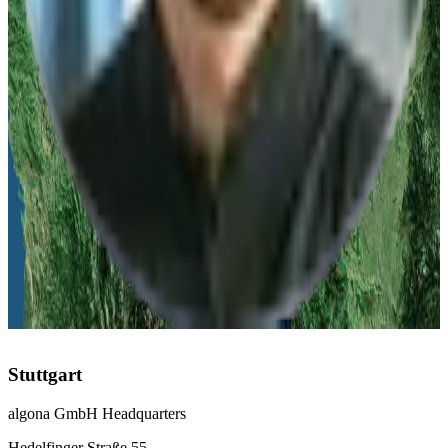
Vertrieb
Telefonisch erreichbar
Mo-Fr 08:00-17:00 Uhr
Deutschland
Stuttgart
:
+49 711 217 282 73
Düsseldorf
:
+49 211 976 342 83
Leipzig
:
+49 341 978 561 63
Österreich
Linz
:
+43 732 277 277
Schweiz
Zürich
:
+41 43 508 69 96
Stuttgart
algona GmbH Headquarters
Hedelfinger Straße 55