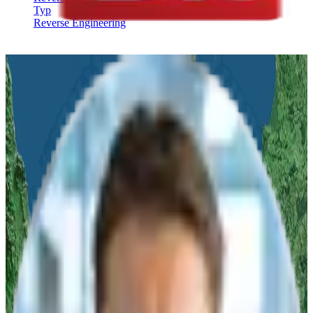
Typ
Reverse Engineering
Angebots- und Beratungsanfrage
Nennen Sie uns Ihr Anliegen und wir melden uns innerhalb von
24
Stunden
mit unserer Empfehlung oder einem Angebot zurück!
Vor-Ort Termin
oder
Online Demo
Anwendungsorientierte
Systemauswahl
Ihr
persönlicher Ansprechpartner
bei algona
Woran sind Sie interessiert?
Produktberatung
Produktvorführung
Infomaterial
Angebot