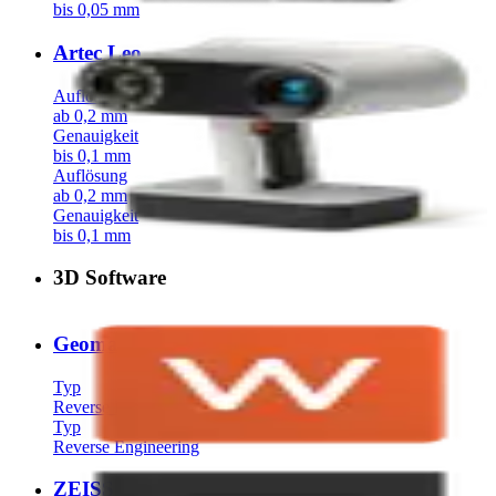
bis 0,05 mm
Artec Leo
Auflösung
ab 0,2 mm
Genauigkeit
bis 0,1 mm
Auflösung
ab 0,2 mm
Genauigkeit
bis 0,1 mm
3D Software
Geomagic Wrap
Typ
Reverse Engineering
Typ
Reverse Engineering
ZEISS Reverse Engineering