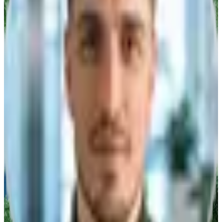
Titel
Vorname
Nachname
*
Firma
*
PLZ
*
E-Mail
*
Telefon
*
Nachricht/Anfrage
Ich willige ein, dass die algona GmbH die eingegebenen Daten
speichert.
Anfrage abschicken