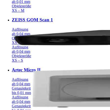
ab 0,01 mm
Objektgröße
XS – M
ZEISS GOM Scan 1
Auflösung
ab 0,04 mm
Objektgröße
XS – S
Auflösung
ab 0,04 mm
Objektgröße
XS – S
Artec Micro II
Auflösung
ab 0,04 mm
Genauigkeit
bis 0,01 mm
Auflösung
ab 0,04 mm
Genauigkeit