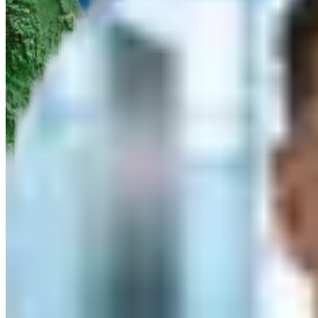
Produktvorführung
Infomaterial
Angebot
Titel
Vorname
Nachname
*
Firma
*
PLZ
*
E-Mail
*
Telefon
*
Nachricht/Anfrage