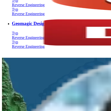
Typ
Reverse Engineering
Typ
Reverse Engineering
Geomagic Design X
Typ
Reverse Engineering
Typ
Reverse Engineering
Angebots- und Beratungsanfrage
Nennen Sie uns Ihr Anliegen und wir melden uns innerhalb von
24 S
Vor-Ort Termin
oder
Online Demo
Anwendungsorientierte
Systemauswahl
Ihr
persönlicher Ansprechpartner
bei algona
Woran sind Sie interessiert?
Produktberatung