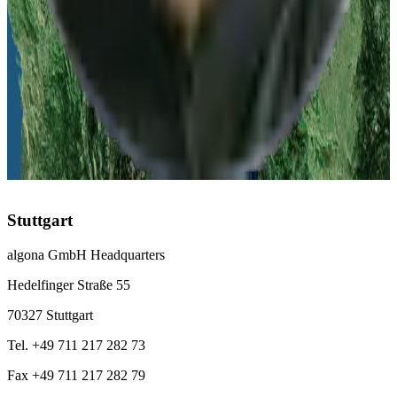
Düsseldorf
:
+49 211 976 342 83
Leipzig
:
+49 341 978 561 63
Österreich
Linz
:
+43 732 277 277
Schweiz
Zürich
:
+41 43 508 69 96
Stuttgart
algona GmbH Headquarters
Hedelfinger Straße 55
70327 Stuttgart
Tel. +49 711 217 282 73
Fax +49 711 217 282 79