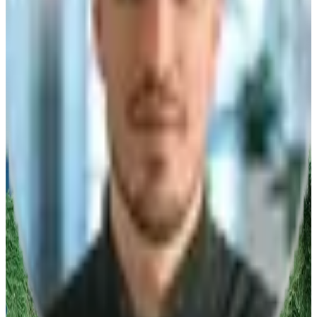
PLZ
*
E-Mail
*
Telefon
*
Nachricht/Anfrage
Ich willige ein, dass die algona GmbH die eingegebenen Daten
speichert.
Anfrage abschicken
Vertrieb
Telefonisch erreichbar
Mo-Fr 08:00-17:00 Uhr
Deutschland
Stuttgart
:
+49 711 217 282 73