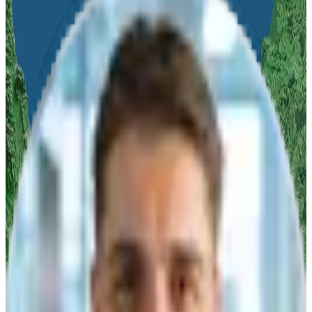
Nennen Sie uns Ihr Anliegen und wir melden uns innerhalb von
24
Stunden
mit unserer Empfehlung oder einem Angebot zurück!
Vor-Ort Termin
oder
Online Demo
Anwendungsorientierte
Systemauswahl
Ihr
persönlicher Ansprechpartner
bei algona
Woran sind Sie interessiert?
Produktberatung
Produktvorführung
Infomaterial
Angebot
Titel
Vorname
Nachname
*
Firma
*