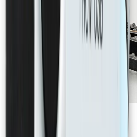
Ersatz-Riemen „Front Belt“ Desktop Series