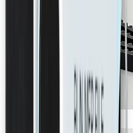
Ersatz-Riemen „Rear Belt“ Desktop Series