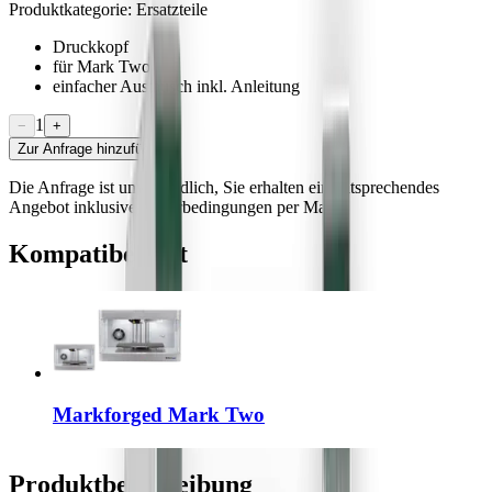
Produktkategorie:
Ersatzteile
Druckkopf
für Mark Two
einfacher Austausch inkl. Anleitung
1
−
+
Zur Anfrage hinzufügen
Die Anfrage ist unverbindlich, Sie erhalten ein entsprechendes
Angebot inklusive Lieferbedingungen per Mail
Kompatibel mit
Markforged Mark Two
Produktbeschreibung