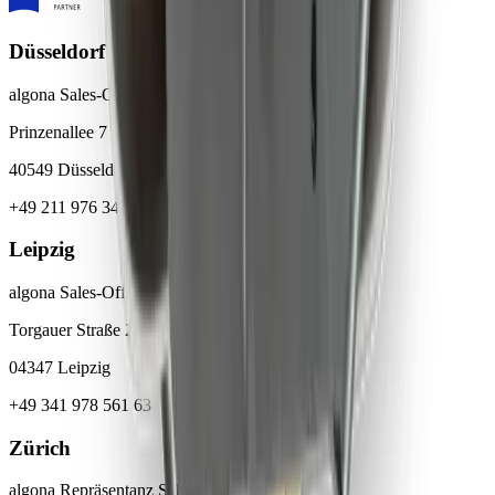
Düsseldorf
algona Sales-Office Düsseldorf
Prinzenallee 7
40549 Düsseldorf
+49 211 976 342 83
Leipzig
algona Sales-Office Leipzig
Torgauer Straße 231-233
04347 Leipzig
+49 341 978 561 63
Zürich
algona Repräsentanz Schweiz