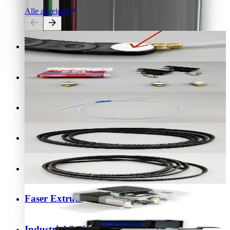
Alle anzeigen
Energieketten Gleitstück
Umlenkrollen Wartungskit Desktop Series
Zuführschlauch Grundmaterial Desktop Series
Ersatz-Riemen „Rear Belt“ Desktop Series
Ersatz-Riemen „Front Belt“ Desktop Series
Faser Extruder Desktop Series
Industrial Series Druckkopf X5 / X7